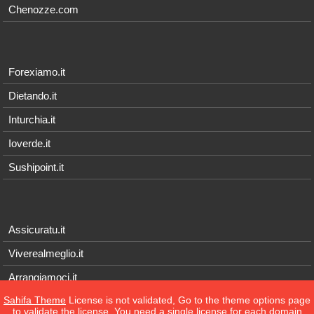
Chenozze.com
Forexiamo.it
Dietando.it
Inturchia.it
Ioverde.it
Sushipoint.it
Assicuratu.it
Viverealmeglio.it
Arrangiamoci.it
Sahifa Theme
License is not validated, Go to the theme options page
Tecnichef.it
to validate the license, You need a single license for each domain