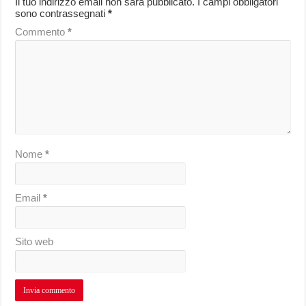
Il tuo indirizzo email non sarà pubblicato.
I campi obbligatori
sono contrassegnati
*
Commento
*
Nome
*
Email
*
Sito web