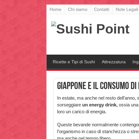
Home
Chi siamo
Contatti
Note Legali
Ricette e Tipi di Sushi
Attrezzatura
Ing
Giappone e il consumo di
In estate, ma anche nel resto dell’anno, si
sorseggiare
un energy drink,
ossia una
loro un carico di energia.
Queste bevande normalmente contengono 
l’organismo in caso di stanchezza o stre
ma anche nel tempo libero.