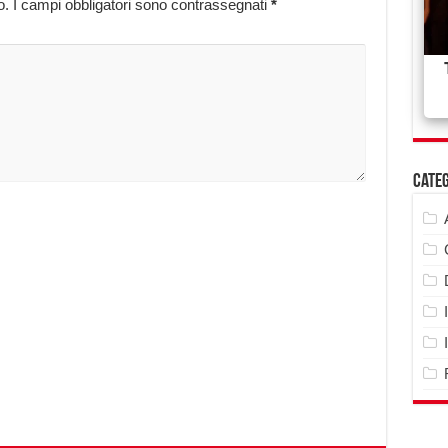
o.
I campi obbligatori sono contrassegnati
*
Cate