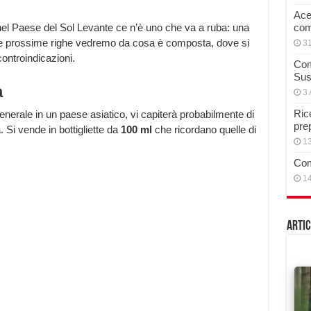
Acet
 nel Paese del Sol Levante ce n’è uno che va a ruba: una
com
e prossime righe vedremo da cosa è composta, dove si
3
controindicazioni.
Com
Sus
a
3 
Rice
generale in un paese asiatico, vi capiterà probabilmente di
pre
. Si vende in bottigliette da
100 ml
che ricordano quelle di
13
Com
14
Artic