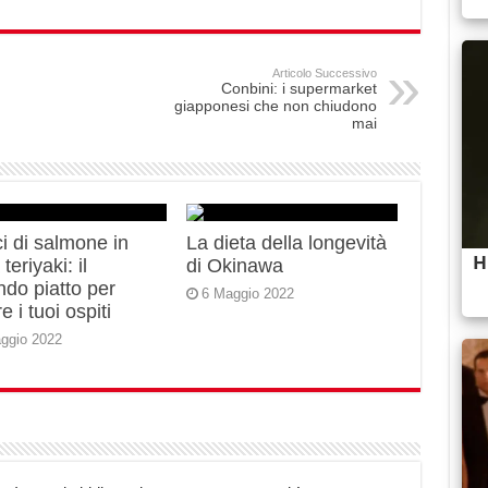
Articolo Successivo
Conbini: i supermarket
giapponesi che non chiudono
mai
i di salmone in
La dieta della longevità
teriyaki: il
di Okinawa
do piatto per
6 Maggio 2022
e i tuoi ospiti
ggio 2022