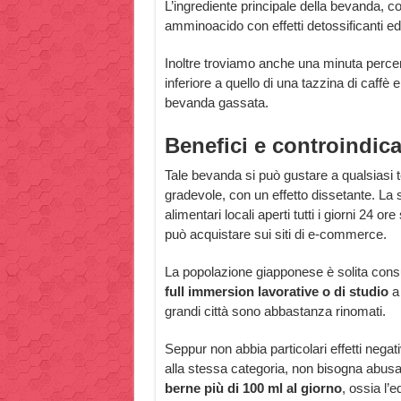
L’ingrediente principale della bevanda, co
amminoacido con effetti detossificanti ed
Inoltre troviamo anche una minuta perce
inferiore a quello di una tazzina di caffè 
bevanda gassata.
Benefici e controindica
Tale bevanda si può gustare a qualsiasi 
gradevole, con un effetto dissetante. La 
alimentari locali aperti tutti i giorni 24 or
può acquistare sui siti di e-commerce.
La popolazione giapponese è solita cons
full immersion lavorative o di studio
a
grandi città sono abbastanza rinomati.
Seppur non abbia particolari effetti negat
alla stessa categoria, non bisogna abusar
berne più di 100 ml al giorno
, ossia l’e