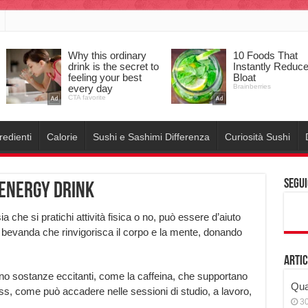
redienti
Calorie
Sushi e Sashimi Differenza
Curiosità Sushi
Segui
 energy drink
a che si pratichi attività fisica o no, può essere d’aiuto
 bevanda che rinvigorisca il corpo e la mente, donando
Artic
sostanze eccitanti, come la caffeina, che supportano
Qual
ss, come può accadere nelle sessioni di studio, a lavoro,
3