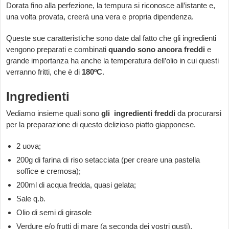
Dorata fino alla perfezione, la tempura si riconosce all’istante e,
una volta provata, creerà una vera e propria dipendenza.
Queste sue caratteristiche sono date dal fatto che gli ingredienti
vengono preparati e combinati
quando sono ancora freddi
e
grande importanza ha anche la temperatura dell’olio in cui questi
verranno fritti, che è di
180ºC
.
Ingredienti
Vediamo insieme quali sono
gli ingredienti freddi
da procurarsi
per la preparazione di questo delizioso piatto giapponese.
2 uova;
200g di farina di riso setacciata (per creare una pastella
soffice e cremosa);
200ml di acqua fredda, quasi gelata;
Sale q.b.
Olio di semi di girasole
Verdure e/o frutti di mare (a seconda dei vostri gusti).