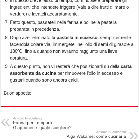
In questo breve lasso di tempo, cominciate a preparare gli
ingredienti che intendete friggere (vale a dire frutti di mare o
verdure) e lavateli accuratamente.
Fatto questo, passateli nella farina e poi nella pastella
preparata in precedenza.
Dopo aver eliminato
la pastella in eccesso,
semplicemente
facendola colare via, immergeteli nell’olio di semi di girasole a
180ºC, fino a quando non avranno raggiunto una lieve
doratura.
A questo punto, non vi resterà che posizionarli su della
carta
assorbente da cucina
per rimuovere l’olio in eccesso e
gustarli quando sono ancora caldi.
Buon appetito!
Articolo Precedente
Farina per Tempura
Giapponese: quale scegliere?
Articolo Successivo
Alga Wakame: come cucinarla