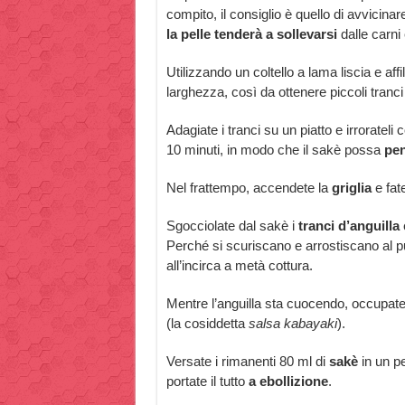
compito, il consiglio è quello di avvicinare
la pelle tenderà a sollevarsi
dalle carni
Utilizzando un coltello a lama liscia e affi
larghezza, così da ottenere piccoli tranci
Adagiate i tranci su un piatto e irrorateli
10 minuti, in modo che il sakè possa
pen
Nel frattempo, accendete la
griglia
e fat
Sgocciolate dal sakè i
tranci d’anguilla
e
Perché si scuriscano e arrostiscano al 
all’incirca a metà cottura.
Mentre l’anguilla sta cuocendo, occupate
(la cosiddetta
salsa kabayaki
).
Versate i rimanenti 80 ml di
sakè
in un pe
portate il tutto
a ebollizione
.