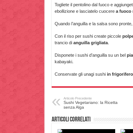
Togliete il pentolino dal fuoco e aggiunge
ebollizione e lasciatelo cuocere
a fuoco 
Quando l’anguilla e la salsa sono pronte
Con il riso per sushi create piccole
polpe
trancio di
anguilla grigliata
.
Disponete i sushi d’anguilla su un bel
pia
kabayaki.
Conservate gli unagi sushi
in frigorifero
Articolo Precedente
Sushi Vegetariano: la Ricetta
senza Alga
Articoli correlati