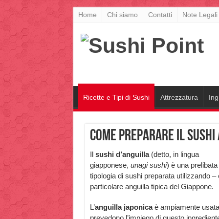
Home
Chi siamo
Contatti
Note Legali
Ricette e Tipi di Sushi
Attrezzatura
Ing
Come preparare il sushi 
Il
sushi d’anguilla
(detto, in lingua
giapponese,
unagi sushi
) è una prelibata
tipologia di sushi preparata utilizzando
particolare anguilla tipica del Giappone.
L’
anguilla japonica
è ampiamente usata n
prevedono l’impiego di questo ingrediente 