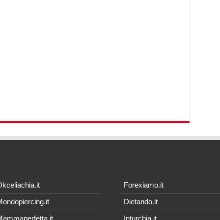
kceliachia.it
Forexiamo.it
ondopiercing.it
Dietando.it
ammaperfetta.it
Inturchia.it