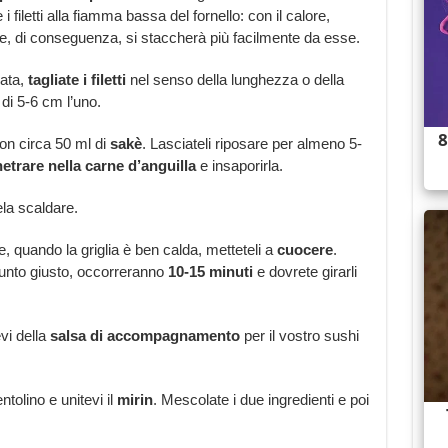
 i filetti alla fiamma bassa del fornello: con il calore,
 e, di conseguenza, si staccherà più facilmente da esse.
lata,
tagliate i filetti
nel senso della lunghezza o della
 di 5-6 cm l’uno.
 con circa 50 ml di
sakè
. Lasciateli riposare per almeno 5-
etrare nella carne d’anguilla
e insaporirla.
ela scaldare.
, quando la griglia è ben calda, metteteli a
cuocere
.
punto giusto, occorreranno
10-15 minuti
e dovrete girarli
vi della
salsa di accompagnamento
per il vostro sushi
ntolino e unitevi il
mirin
. Mescolate i due ingredienti e poi