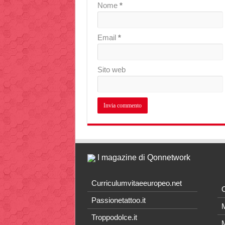
Nome
*
Email
*
Sito web
I magazine di Qonnetwork
Curriculumvitaeeuropeo.net
O
Passionetattoo.it
M
Troppodolce.it
M