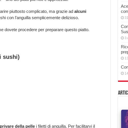
Acet
rire piuttosto complicato, ma grazie ad
alcuni
com
shi con l’anguilla semplicemente delizioso.
3
Com
me dovete procedere per preparare questo piatto.
Sus
3 
Rice
pre
i sushi)
13
Com
14
Artic
privare della pelle
i filetti di anguilla. Per facilitarvi il