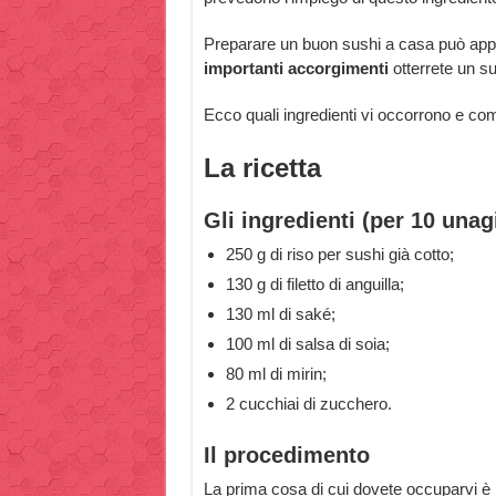
Preparare un buon sushi a casa può appa
importanti accorgimenti
otterrete un su
Ecco quali ingredienti vi occorrono e co
La ricetta
Gli ingredienti (per 10 unag
250 g di riso per sushi già cotto;
130 g di filetto di anguilla;
130 ml di saké;
100 ml di salsa di soia;
80 ml di mirin;
2 cucchiai di zucchero.
Il procedimento
La prima cosa di cui dovete occuparvi è