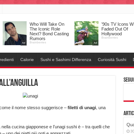
redienti
Calorie
Sushi e Sashimi Differenza
Curiosità Sushi
Segui
all’anguilla
 – come il nome stesso suggerisce –
filetti di unagi
, una
Artic
Qual
ella cucina giapponese e l’unagi sushi è – tra quelli che
3
– uno dei piatti più noti e apprezzati.