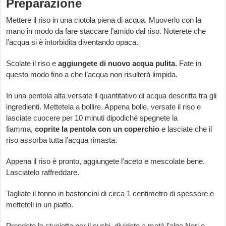
Preparazione
Mettere il riso in una ciotola piena di acqua. Muoverlo con la
mano in modo da fare staccare l’amido dal riso. Noterete che
l’acqua si è intorbidita diventando opaca.
Scolate il riso e
aggiungete di nuovo acqua pulita.
Fate in
questo modo fino a che l’acqua non risulterà limpida.
In una pentola alta versate il quantitativo di acqua descritta tra gli
ingredienti. Mettetela a bollire. Appena bolle, versate il riso e
lasciate cuocere per 10 minuti dipodiché spegnete la
fiamma,
coprite la pentola con un coperchio
e lasciate che il
riso assorba tutta l’acqua rimasta.
Appena il riso è pronto, aggiungete l’aceto e mescolate bene.
Lasciatelo raffreddare.
Tagliate il tonno in bastoncini di circa 1 centimetro di spessore e
metteteli in un piatto.
Prendete la stuoietta per il sushi, dividete a metà l’alga Nori e