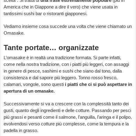
scelta”. Si tratta di
una frase estremamente popolare
(più in
America che in Giappone a dire il vero) che viene usata in
tantissimi sushi bar o ristoranti giapponesi.
Vediamo insieme cosa succede una volta che viene chiamato un
Omasake.
Tante portate… organizzate
L’omasake è in realtà una tradizione formata. Si parte infatti,
come nella nostra tradizione, con i piatti più leggeri, con assaggi
in genere di pesce, sashimi e sushi che siano dal tono, dalla
consistenza e dal sapore più leggero. Tonno rosso fresco,
calamari, vongole, sono questi
i piatti che ci si può aspettare in
apertura di un omasake.
Successivamente si va a crescere con la complessità tanto dei
gusti, quanto degli ingredienti e delle cotture. Passando per pesci
più grassi e pesanti come il salmone, l’anguilla, l’aringa e il polipo,
evolvendosi verso cotture più complesse, come la tempura e la
padella in grasso.