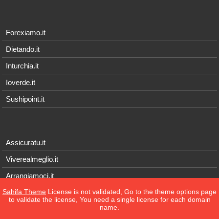
Forexiamo.it
Dietando.it
Inturchia.it
Ioverde.it
Sushipoint.it
Assicuratu.it
Viverealmeglio.it
Arrangiamoci.it
Sahifa Theme
License is not validated, Go to the theme options page
Tecnichef.it
to validate the license, You need a single license for each domain
name.