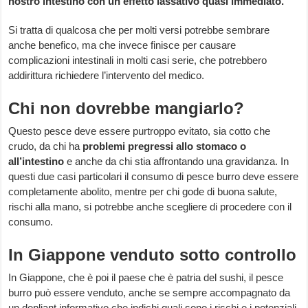
nostro intestino con un effetto lassativo quasi immediato.
Si tratta di qualcosa che per molti versi potrebbe sembrare
anche benefico, ma che invece finisce per causare
complicazioni intestinali in molti casi serie, che potrebbero
addirittura richiedere l’intervento del medico.
Chi non dovrebbe mangiarlo?
Questo pesce deve essere purtroppo evitato, sia cotto che
crudo, da chi ha
problemi pregressi allo stomaco o
all’intestino
e anche da chi stia affrontando una gravidanza. In
questi due casi particolari il consumo di pesce burro deve essere
completamente abolito, mentre per chi gode di buona salute,
rischi alla mano, si potrebbe anche scegliere di procedere con il
consumo.
In Giappone venduto sotto controllo
In Giappone, che è poi il paese che è patria del sushi, il pesce
burro può essere venduto, anche se sempre accompagnato da
un depliant informativo che indichi quali sono i rischi e i potenziali