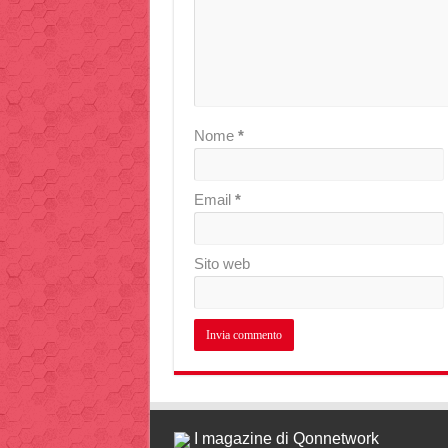
Nome
*
Email
*
Sito web
I magazine di Qonnetwork