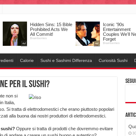
redienti
Calorie
Sushi e Sashimi Differenza
Curiosità Sushi
D
Segui
ne per il sushi?
te non si
n Italia,
so. Si tratta di elettrodomestici che erano piuttosto popolari
Artic
ati alla buona dai nostri produttori di elettrodomestici.
Qual
a sushi?
Oppure si tratta di prodotti che dovremmo evitare
3
ello di andare a creare un sushi buono e autentico?