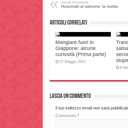
Articolo Precedente
Hosomaki al salmone: la ricetta
Articoli correlati
Mangiare fuori in
Tranc
Giappone: alcune
salsa 
curiosità (Prima parte)
secon
stupir
27 Maggio 2022
8 Ma
Lascia un commento
Il tuo indirizzo email non sarà pubblicat
Commento
*