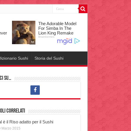
izionario Sushi
Storia del Sushi
ci su…
oli correlati
 è il Riso adatto per il Sushi
0 Marzo 2015