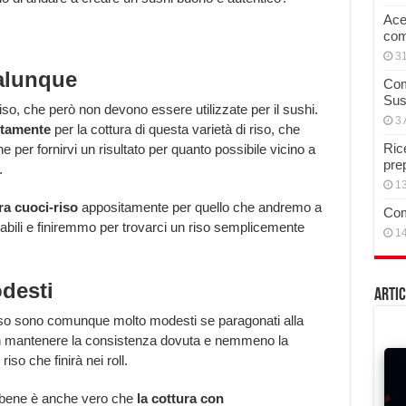
Acet
com
3
alunque
Com
Sus
so, che però non devono essere utilizzate per il sushi.
3 
itamente
per la cottura di questa varietà di riso, che
Rice
 per fornirvi un risultato per quanto possibile vicino a
pre
.
13
ra cuoci-riso
appositamente per quello che andremo a
Com
bili e finiremmo per trovarci un riso semplicemente
14
desti
Artic
-riso sono comunque molto modesti se paragonati alla
 non mantenere la consistenza dovuta e nemmeno la
riso che finirà nei roll.
ebbene è anche vero che
la cottura con