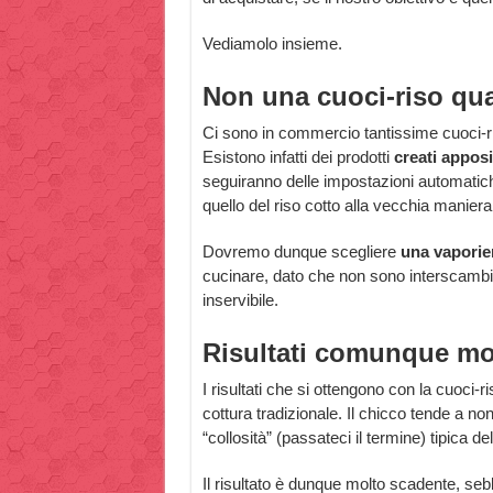
Vediamolo insieme.
Non una cuoci-riso qu
Ci sono in commercio tantissime cuoci-ri
Esistono infatti dei prodotti
creati appos
seguiranno delle impostazioni automatiche
quello del riso cotto alla vecchia maniera
Dovremo dunque scegliere
una vaporie
cucinare, dato che non sono interscambia
inservibile.
Risultati comunque mo
I risultati che si ottengono con la cuoci
cottura tradizionale. Il chicco tende a
“collosità” (passateci il termine) tipica del 
Il risultato è dunque molto scadente, s