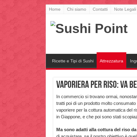
Home
Chi siamo
Contatti
Note Legali
Ricette e Tipi di Sushi
Attrezzatura
Ing
Vaporiera per riso: va be
In commercio si trovano ormai, nonostan
tratti poi di un prodotto molto consumato i
vaporiere per la cottura automatica del ri
in Giappone, e che poi sono stati scopiazz
Ma sono adatti alla cottura del riso d
di acquistare, se il nostro obiettivo è qu