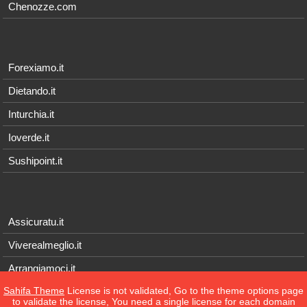
Chenozze.com
Forexiamo.it
Dietando.it
Inturchia.it
Ioverde.it
Sushipoint.it
Assicuratu.it
Viverealmeglio.it
Arrangiamoci.it
Sahifa Theme
License is not validated, Go to the theme options page
Tecnichef.it
to validate the license, You need a single license for each domain