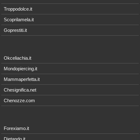
Troppodolce.it
Scoprilamela.it
Goprestiti.it
Okceliachia.it
Mondopiercing.it
Mammaperfetta.it
Chesignifica.net
Chenozze.com
Forexiamo.it
Dietando.it