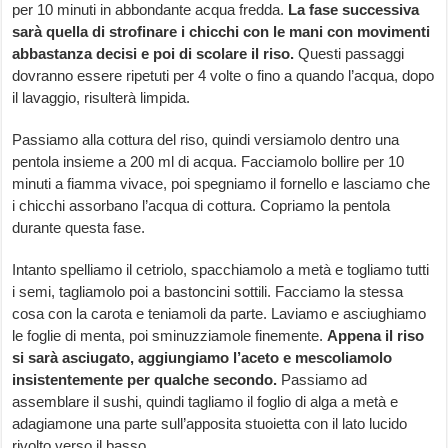
per 10 minuti in abbondante acqua fredda.
La fase successiva
sarà quella di strofinare i chicchi con le mani con movimenti
abbastanza decisi e poi di scolare il riso.
Questi passaggi
dovranno essere ripetuti per 4 volte o fino a quando l’acqua, dopo
il lavaggio, risulterà limpida.
Passiamo alla cottura del riso, quindi versiamolo dentro una
pentola insieme a 200 ml di acqua. Facciamolo bollire per 10
minuti a fiamma vivace, poi spegniamo il fornello e lasciamo che
i chicchi assorbano l’acqua di cottura. Copriamo la pentola
durante questa fase.
Intanto spelliamo il cetriolo, spacchiamolo a metà e togliamo tutti
i semi, tagliamolo poi a bastoncini sottili. Facciamo la stessa
cosa con la carota e teniamoli da parte. Laviamo e asciughiamo
le foglie di menta, poi sminuzziamole finemente.
Appena il riso
si sarà asciugato, aggiungiamo l’aceto e mescoliamolo
insistentemente per qualche secondo.
Passiamo ad
assemblare il sushi, quindi tagliamo il foglio di alga a metà e
adagiamone una parte sull’apposita stuoietta con il lato lucido
rivolto verso il basso.