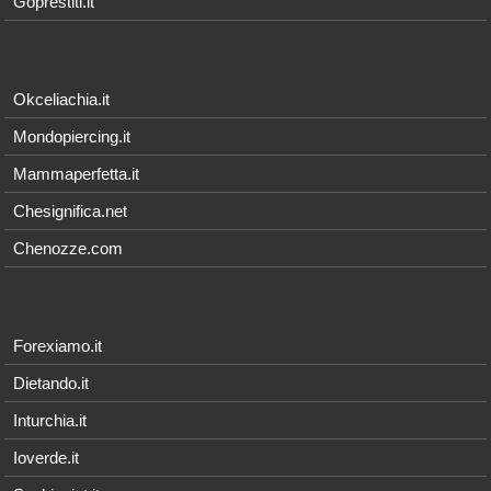
Goprestiti.it
Okceliachia.it
Mondopiercing.it
Mammaperfetta.it
Chesignifica.net
Chenozze.com
Forexiamo.it
Dietando.it
Inturchia.it
Ioverde.it