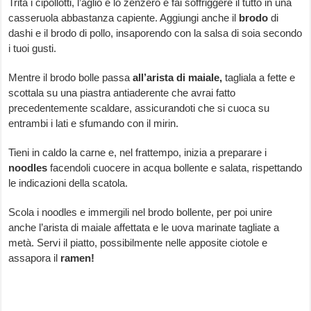
Trita i cipollotti, l’aglio e lo zenzero e fai soffriggere il tutto in una
casseruola abbastanza capiente. Aggiungi anche il
brodo
di
dashi e il brodo di pollo, insaporendo con la salsa di soia secondo
i tuoi gusti.
Mentre il brodo bolle passa
all’arista di maiale,
tagliala a fette e
scottala su una piastra antiaderente che avrai fatto
precedentemente scaldare, assicurandoti che si cuoca su
entrambi i lati e sfumando con il mirin.
Tieni in caldo la carne e, nel frattempo, inizia a preparare i
noodles
facendoli cuocere in acqua bollente e salata, rispettando
le indicazioni della scatola.
Scola i noodles e immergili nel brodo bollente, per poi unire
anche l’arista di maiale affettata e le uova marinate tagliate a
metà. Servi il piatto, possibilmente nelle apposite ciotole e
assapora il
ramen!