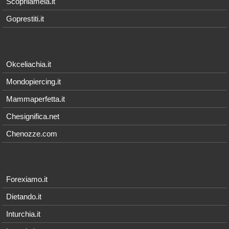
Scoprilamela.it
Goprestiti.it
Okceliachia.it
Mondopiercing.it
Mammaperfetta.it
Chesignifica.net
Chenozze.com
Forexiamo.it
Dietando.it
Inturchia.it