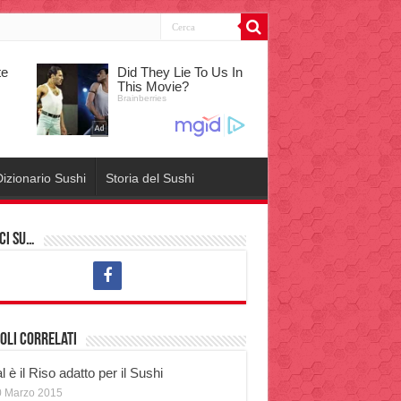
izionario Sushi
Storia del Sushi
ci su…
oli correlati
 è il Riso adatto per il Sushi
0 Marzo 2015