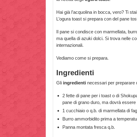
Hai già l’acquolina in bocca, vero? Ti sta
L’ogura toast si prepara con del pane to
Il pane si condisce con marmellata, bur
ma quella di azuki dolci. Si trova nelle c
internazionali.
Vediamo come si prepara.
Ingredienti
Gli
ingredienti
necessari per preparare u
2 fette di pane per i toast o di Shoku
pane di grano duro, ma dovrà essere f
1 cucchiaio o q.b. di marmellata di fagi
Burro ammorbidito prima a temperatu
Panna montata fresca q.b.