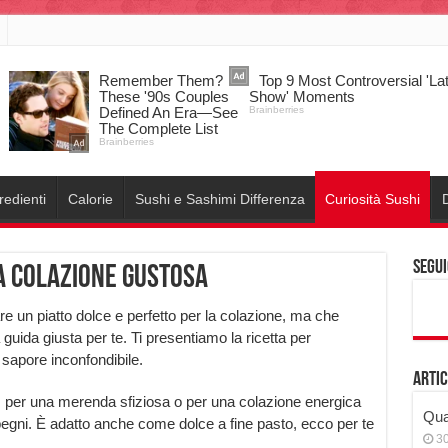
redienti
Calorie
Sushi e Sashimi Differenza
Curiosità Sushi
D
Segui
a colazione gustosa
e un piatto dolce e perfetto per la colazione, ma che
guida giusta per te. Ti presentiamo la ricetta per
 sapore inconfondibile.
Artic
 per una merenda sfiziosa o per una colazione energica
Qual
mpegni. È adatto anche come dolce a fine pasto, ecco per te
3