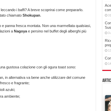
Acet
i leccando i baffi? A breve scoprirai come prepararlo.
com
stato chiamato
Shokupan
.
3
Com
ro e panna fresca montata. Non una marmellata qualsiasi,
Sus
olazioni a
Nagoya
e persino nel buffet degli alberghi più
3 
Rice
pre
13
Com
14
na gustosa colazione con gli ogura toast sono:
pan, in alternativa va bene anche utilizzare del comune
Artic
resco e fragrante;
oli azuki;
ra ambiente;