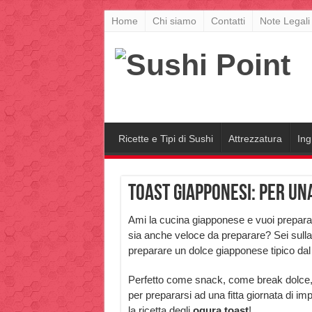
Home
Chi siamo
Contatti
Note Legali
Ricette e Tipi di Sushi
Attrezzatura
Ing
Toast giapponesi: per un
Ami la cucina giapponese e vuoi preparar
sia anche veloce da preparare? Sei sulla 
preparare un dolce giapponese tipico dal
Perfetto come snack, come break dolce,
per prepararsi ad una fitta giornata di i
la ricetta degli
ogura toast
!