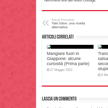
nemmeno uno dei nostri consigli.
Articolo Precedente
Yaki Udon: una ricetta
alternativa
Articoli correlati
Mangiare fuori in
Tranc
Giappone: alcune
salsa 
curiosità (Prima parte)
secon
stupir
27 Maggio 2022
8 Ma
Lascia un commento