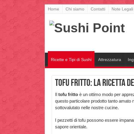
Home
Chi siamo
Contatti
Note Legali
Ricette e Tipi di Sushi
Attrezzatura
Ing
Tofu fritto: la ricetta 
Il
tofu fritto
è un ottimo modo per appre
questo particolare prodotto tanto amato 
sottovalutato nelle nostre cucine.
I pezzetti di tofu possono essere impanati
sapore orientale.