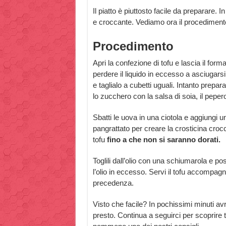
Il piatto è piuttosto facile da preparare. I
e croccante. Vediamo ora il procediment
Procedimento
Apri la confezione di tofu e lascia il fo
perdere il liquido in eccesso a asciugar
e taglialo a cubetti uguali. Intanto prep
lo zucchero con la salsa di soia, il pepero
Sbatti le uova in una ciotola e aggiungi un
pangrattato per creare la crosticina crocc
tofu
fino a che non si saranno dorati.
Toglili dall’olio con una schiumarola e po
l’olio in eccesso. Servi il tofu accompag
precedenza.
Visto che facile? In pochissimi minuti avra
presto. Continua a seguirci per scoprire t