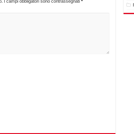
o.
I campi obbligatori sono contrassegnati
*