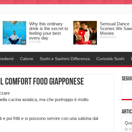
redienti
Calorie
Sushi e Sashimi Differenza
Curiosità Sushi
Segui
del comfort food giapponese
zzare
nella cucina asiatica, ma che purtroppo è molto
Artic
 e poi fritti e si possono servire con una salsina dal
Qual
3