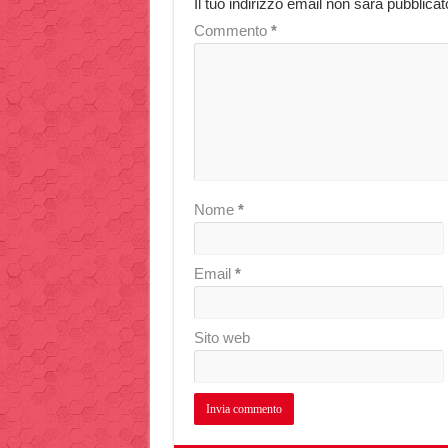
Il tuo indirizzo email non sarà pubblicat
Commento
*
Nome
*
Email
*
Sito web