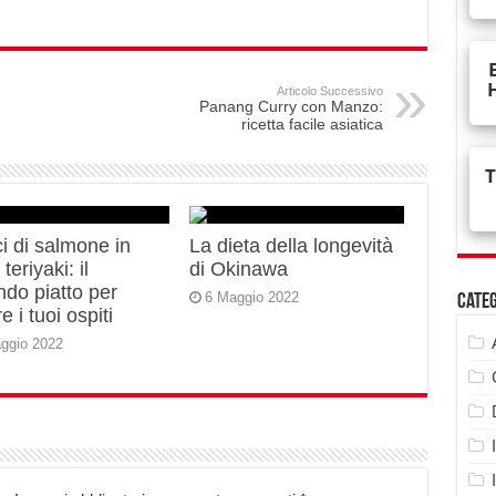
Articolo Successivo
Panang Curry con Manzo:
ricetta facile asiatica
i di salmone in
La dieta della longevità
teriyaki: il
di Okinawa
do piatto per
6 Maggio 2022
Cate
e i tuoi ospiti
ggio 2022