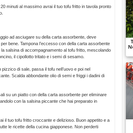
n 20 minuti al massimo avrai il tuo tofu fritto in tavola pronto
o.
rmaggio ad asciugare su della carta assorbente, deve
si per bene. Tampona l’eccesso con della carta assorbente
ara la salsina di accompagnamento al tofu fritto, mescolando
ncino, il cipollotto tritato e i semi di sesamo.
 pizzico di sale, passa il tofu nell’uovo e poi nel
ante. Scalda abbondante olio di semi e friggi i dadini di
sali su un piatto con della carta assorbente per eliminare
nandolo con la salsina piccante che hai preparato in
i il tuo tofu fritto croccante e delizioso. Buon appetito e a
utte le ricette della cucina giapponese. Non perderti