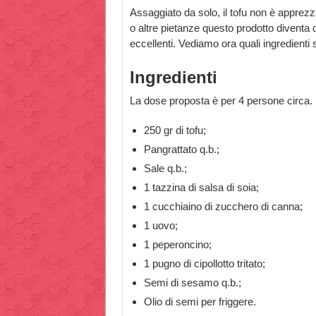
Assaggiato da solo, il tofu non è apprezza
o altre pietanze questo prodotto diventa d
eccellenti. Vediamo ora quali ingredienti s
Ingredienti
La dose proposta è per 4 persone circa.
250 gr di tofu;
Pangrattato q.b.;
Sale q.b.;
1 tazzina di salsa di soia;
1 cucchiaino di zucchero di canna;
1 uovo;
1 peperoncino;
1 pugno di cipollotto tritato;
Semi di sesamo q.b.;
Olio di semi per friggere.