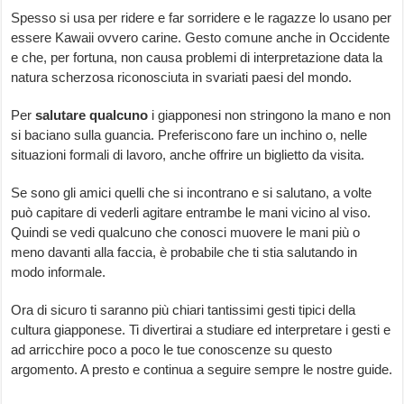
Spesso si usa per ridere e far sorridere e le ragazze lo usano per
essere Kawaii ovvero carine. Gesto comune anche in Occidente
e che, per fortuna, non causa problemi di interpretazione data la
natura scherzosa riconosciuta in svariati paesi del mondo.
Per
salutare qualcuno
i giapponesi non stringono la mano e non
si baciano sulla guancia. Preferiscono fare un inchino o, nelle
situazioni formali di lavoro, anche offrire un biglietto da visita.
Se sono gli amici quelli che si incontrano e si salutano, a volte
può capitare di vederli agitare entrambe le mani vicino al viso.
Quindi se vedi qualcuno che conosci muovere le mani più o
meno davanti alla faccia, è probabile che ti stia salutando in
modo informale.
Ora di sicuro ti saranno più chiari tantissimi gesti tipici della
cultura giapponese. Ti divertirai a studiare ed interpretare i gesti e
ad arricchire poco a poco le tue conoscenze su questo
argomento. A presto e continua a seguire sempre le nostre guide.