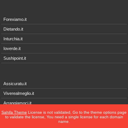
Forexiamo.it
Dietando.it
Inturchia.it
Ioverde.it
Sushipoint.it
Assicuratu.it
Viverealmeglio.it
Arrangiamoci.it
Sahifa Theme
License is not validated, Go to the theme options page
Tecnichef.it
to validate the license, You need a single license for each domain
name.