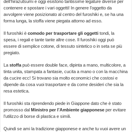
dell’hirazutsumi e oggi esistono tantissime legature diverse per
contenere e spostare i vari oggetti! In genere l’oggetto da
avvolgere viene posizionato al centro del furoshiki e, se ha una
forma lunga, la stoffa viene piegata attorno ad esso.
Il furoshiki è
comodo per trasportare gli oggetti
tondi, la
spesa, i regali e tante tante altre cose. Il furoshiki oggi può
essere di semplice cotone, di tessuto sintetico o in seta se più
pregiato.
La
stoffa
può essere double face, dipinta a mano, multicolore, a
tinta unita, stampata a fantasie, cucita a mano o con la macchina
da cucire ecc! Si trovano sia molto economici che costosi e
dipende da cosa vuoi trasportare e da come desideri che sia la
resa estetica.
Il furoshiki sta riprendendo piede in Giappone dato che è stato
promosso dal
Ministro per l’Ambiente giapponese
per evitare
l’utilizzo di borse di plastica e simili.
Quindi se ami la tradizione giapponese e anche tu vuoi avere un