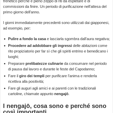
frenetico perché è pieno zeppo di riti da espletare e di
commissioni da finire. Un periodo di purificazione nell’attesa del
primo giorno dell’anno.
I giorni immediatamente precedenti sono utilizzati dai giapponesi,
ad esempio, per:
Pulire a fondo la casa
e lasciarla sgombra dall’aura negativa;
Procedere ad addobbare gli ingressi
delle abitazioni come
rito propiziatorio per far sì che gli spiriti entrino e benedicano i
luoghi;
Preparare
prelibatezze culinarie
da consumare nel periodo
di pausa dal lavoro e durante le feste del Capodanno;
Fare il
giro dei templi
per purificare l’anima e renderla
ricettiva alla positività;
Fare gli auguri agli amici e ai parenti con le tradizionali
cartoline, chiamate appunto
nengajō
.
I
nengajō
, cosa sono e perché sono
così importanti