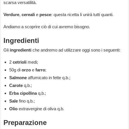
scarsa versatilità.
Verdure
,
cereali
e
pesce
: questa ricetta li unirà tutti quanti.
Andiamo a scoprire ciò di cui avremo bisogno.
Ingredienti
Gli
ingredienti
che andremo ad utilizzare oggi sono i seguenti:
2
cetrioli
medi;
50g di
orzo
e
farro
;
Salmone
affumicato in fette q.b.;
Carote
q.b.;
Erba
cipollina
q.b.;
Sale
fino q.b.;
Olio
extravergine di oliva q.b.
Preparazione