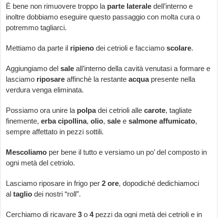
È bene non rimuovere troppo la
parte
laterale
dell’interno e
inoltre dobbiamo eseguire questo passaggio con molta cura o
potremmo tagliarci.
Mettiamo da parte il
ripieno
dei cetrioli e facciamo
scolare
.
Aggiungiamo del
sale
all’interno della cavità venutasi a formare e
lasciamo
riposare
affinchè la restante
acqua
presente nella
verdura venga eliminata.
Possiamo ora unire la
polpa
dei cetrioli alle
carote
, tagliate
finemente,
erba
cipollina
,
olio
,
sale
e
salmone
affumicato
,
sempre affettato in pezzi sottili.
Mescoliamo
per bene il tutto e versiamo un po’ del composto in
ogni metà del cetriolo.
Lasciamo riposare in frigo per
2
ore
, dopodiché dedichiamoci
al
taglio
dei nostri “roll”.
Cerchiamo di ricavare
3
o
4
pezzi da ogni metà dei cetrioli e in