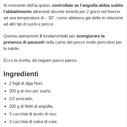
Al momento dell’acquisto,
controllate se l’anguilla abbia subìto
l’abbattimento
altrimenti dovrete tenerla per 2 giorni nel freezer
ad una temperatura di – 30°, come abbiamo già detto in relazione
ad altri tipi di sushi e pesce.
Questa operazione
è
fondamentale per
scongiurare la
presenza di parassiti
nella carne del pesce molto pericolosi per
la salute.
Ecco la ricetta, da seguire passo passo.
Ingredienti
2 fogli di alga Nori;
200 g di riso per sushi;
1/2 avocado;
200 g di filetti di anguilla;
3 cucchiai di aceto di riso;
3 cucchiai di salsa di soia;