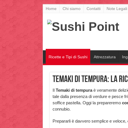
Home
Chi siamo
Contatti
Note Legali
Ricette e Tipi di Sushi
Attrezzatura
Ing
Temaki di tempura: la ri
Il
Temaki di tempura
è veramente delizi
tale dalla presenza di verdure e pesce frit
soffice pastella. Oggi la prepareremo
co
connubio.
Prepararli è davvero semplice e veloce, e