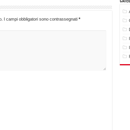
Cate
o.
I campi obbligatori sono contrassegnati
*