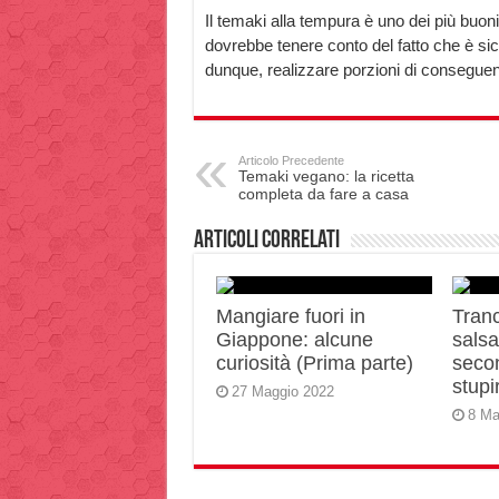
Il temaki alla tempura è uno dei più buon
dovrebbe tenere conto del fatto che è si
dunque, realizzare porzioni di consegue
Articolo Precedente
Temaki vegano: la ricetta
completa da fare a casa
Articoli correlati
Mangiare fuori in
Tranc
Giappone: alcune
salsa 
curiosità (Prima parte)
secon
stupir
27 Maggio 2022
8 Ma