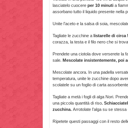
lasciatelo cuocere
per 10 minuti
a fiamma
assorbano tutto il liquido presente nella p
Unite l’aceto e la salsa di soia, mescolat
Tagliate le zucchine a
listarelle di circa
corazza, la testa e il filo nero che si tro
Prendete una ciotola dove verserete la fa
sale.
Mescolate insistentemente, poi a
Mescolate ancora. In una padella versate 
temperatura, unite le zucchine dopo averl
scolatele su un foglio di carta assorbent
Tagliate a metà i fogli di alga Nori. Pre
una piccola quantità di riso
. Schiacciate
zucchina.
Arrotolate l’alga su se stessa
Ripetete questi passaggi con il resto delle