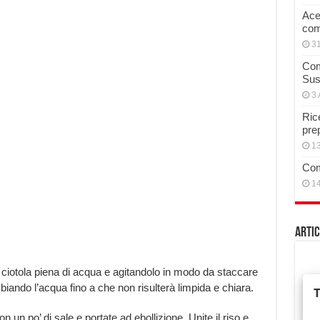
Acet
com
3
Com
Sus
3 
Rice
pre
13
Com
14
Artic
 ciotola piena di acqua e agitandolo in modo da staccare
ando l’acqua fino a che non risulterà limpida e chiara.
 un po’ di sale e portate ad ebollizione. Unite il riso e