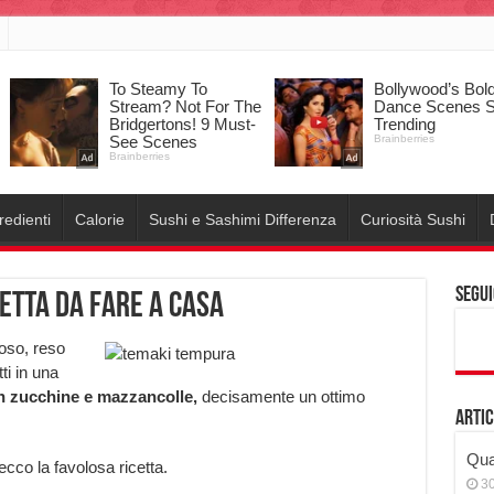
redienti
Calorie
Sushi e Sashimi Differenza
Curiosità Sushi
Segui
cetta da fare a casa
oso, reso
ti in una
n zucchine e mazzancolle,
decisamente un ottimo
Artic
Qual
cco la favolosa ricetta.
3