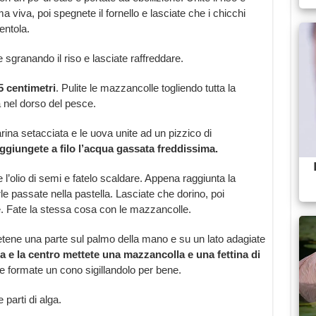
 viva, poi spegnete il fornello e lasciate che i chicchi
entola.
e sgranando il riso e lasciate raffreddare.
 5 centimetri
. Pulite le mazzancolle togliendo tutta la
va nel dorso del pesce.
rina setacciata e le uova unite ad un pizzico di
ggiungete a filo l’acqua gassata freddissima.
l’olio di semi e fatelo scaldare. Appena raggiunta la
e passate nella pastella. Lasciate che dorino, poi
e. Fate la stessa cosa con le mazzancolle.
ndetene una parte sul palmo della mano e su un lato adagiate
la e la centro mettete una mazzancolla e una fettina di
 e formate un cono sigillandolo per bene.
 parti di alga.