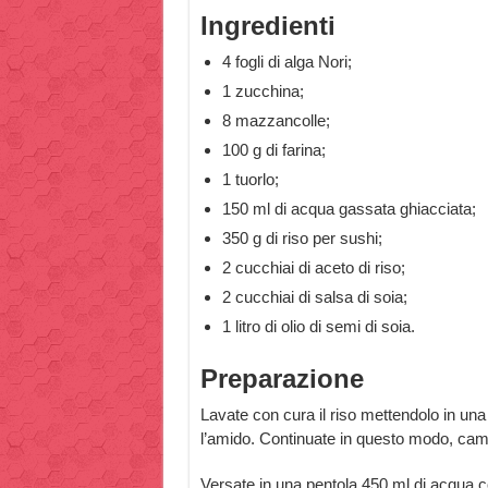
Ingredienti
4 fogli di alga Nori;
1 zucchina;
8 mazzancolle;
100 g di farina;
1 tuorlo;
150 ml di acqua gassata ghiacciata;
350 g di riso per sushi;
2 cucchiai di aceto di riso;
2 cucchiai di salsa di soia;
1 litro di olio di semi di soia.
Preparazione
Lavate con cura il riso mettendolo in una
l’amido. Continuate in questo modo, cambi
Versate in una pentola 450 ml di acqua con