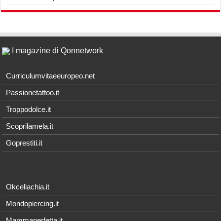
I magazine di Qonnetwork
Curriculumvitaeeuropeo.net
Passionetattoo.it
Troppodolce.it
Scoprilamela.it
Goprestiti.it
Okceliachia.it
Mondopiercing.it
Mammaperfetta.it