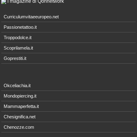
I magazine di Qonnetwork
Curriculumvitaeeuropeo.net
Passionetattoo.it
Troppodolce.it
Scoprilamela.it
Goprestiti.it
Okceliachia.it
Mondopiercing.it
Mammaperfetta.it
Chesignifica.net
Chenozze.com