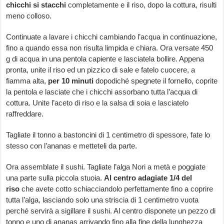
chicchi si stacchi
completamente e il riso, dopo la cottura, risulti
meno colloso.
Continuate a lavare i chicchi cambiando l’acqua in continuazione,
fino a quando essa non risulta limpida e chiara. Ora versate 450
g di acqua in una pentola capiente e lasciatela bollire. Appena
pronta, unite il riso ed un pizzico di sale e fatelo cuocere, a
fiamma alta,
per 10 minuti
dopodiché spegnete il fornello, coprite
la pentola e lasciate che i chicchi assorbano tutta l’acqua di
cottura. Unite l’aceto di riso e la salsa di soia e lasciatelo
raffreddare.
Tagliate il tonno a bastoncini di 1 centimetro di spessore, fate lo
stesso con l’ananas e metteteli da parte.
Ora assemblate il sushi. Tagliate l’alga Nori a metà e poggiate
una parte sulla piccola stuoia.
Al centro adagiate 1/4 del
riso
che avete cotto schiacciandolo perfettamente fino a coprire
tutta l’alga, lasciando solo una striscia di 1 centimetro vuota
perché servirà a sigillare il sushi. Al centro disponete un pezzo di
tonno e uno di ananas arrivando fino alla fine della lunghezza