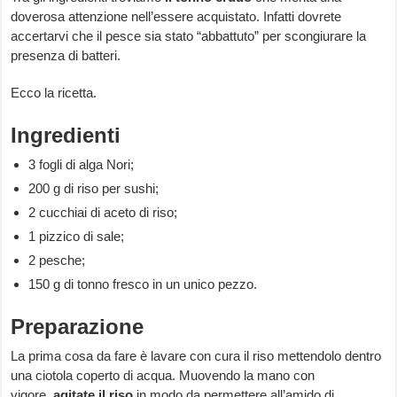
doverosa attenzione nell’essere acquistato. Infatti dovrete
accertarvi che il pesce sia stato “abbattuto” per scongiurare la
presenza di batteri.
Ecco la ricetta.
Ingredienti
3 fogli di alga Nori;
200 g di riso per sushi;
2 cucchiai di aceto di riso;
1 pizzico di sale;
2 pesche;
150 g di tonno fresco in un unico pezzo.
Preparazione
La prima cosa da fare è lavare con cura il riso mettendolo dentro
una ciotola coperto di acqua. Muovendo la mano con
vigore,
agitate il riso
in modo da permettere all’amido di