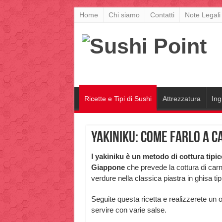
Home
Chi siamo
Contatti
Note Legali
Ricette e Tipi di Sushi
Attrezzatura
Ing
Yakiniku: come farlo a c
I yakiniku è un metodo di cottura tipic
Giappone
che prevede la cottura di car
verdure nella classica piastra in ghisa tip
Seguite questa ricetta e realizzerete un 
servire con varie salse.