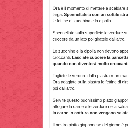
Ora è il momento di mettere a scaldare s
larga.
Spennellatela con un sottile strat
le fettine di zucchina e la cipolla.
Spennellate sulla superficie le verdure su
cuocere da un lato poi giratele dall’altro.
Le zucchine e la cipolla non devono app
croccanti.
Lasciate cuocere la pancetta 
quando non diventerà molto croccant
Togliete le verdure dalla piastra man ma
Ora adagiate sulla piastra le fettine di g
poi dall’altro.
Servite questo buonissimo piatto giappon
affogare la carne e le verdure nella salsa
la carne in cottura non vengano salate
Il nostro piatto giapponese del giorno è p