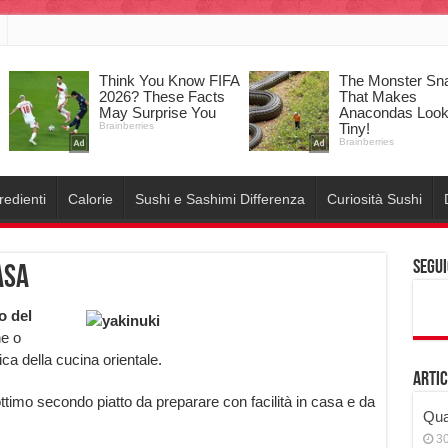
redienti
Calorie
Sushi e Sashimi Differenza
Curiosità Sushi
Segui
asa
o del
ne o
ica della cucina orientale.
Artic
ottimo secondo piatto da preparare con facilità in casa e da
Qual
3