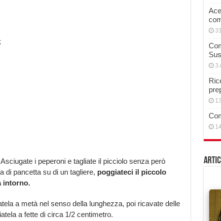
Acet
com
3
;
Com
Sus
3 
Rice
pre
13
;
Com
14
Artic
 Asciugate i peperoni e tagliate il picciolo senza però
a di pancetta su di un tagliere,
poggiateci il piccolo
a intorno.
iatela a metà nel senso della lunghezza, poi ricavate delle
liatela a fette di circa 1/2 centimetro.