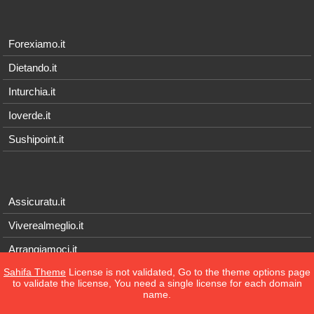
Forexiamo.it
Dietando.it
Inturchia.it
Ioverde.it
Sushipoint.it
Assicuratu.it
Viverealmeglio.it
Arrangiamoci.it
Sahifa Theme
License is not validated, Go to the theme options page
Tecnichef.it
to validate the license, You need a single license for each domain
name.