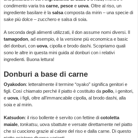
condimento varia tra
carne, pesce
e
uova
. Oltre al riso, un
ingrediente basilare è la
salsa
composta da mirin – una specie di
sake più dolce – zucchero e salsa di soia.
A seconda degli alimenti utilizzati, il don assume nomi diversi. Il
tamagodon
, ad esempio, è la versione più economica e basic
del donburi, con
uova
, cipolla e brodo dashi. Scopriamo quali
sono le altre in questa mini guida al donburi con i relativi
ingredienti. Buona lettura!
Donburi a base di carne
Oyakodon
: letteralmente il termine “oyako” significa genitori e
figli. Così chiamato perché il piatto è costituito da
pollo
, i genitori,
e
uova
, i figli, oltre all’immancabile cipolla, al brodo dashi, alla
soia e al mirin.
Katsudon
: il riso bollente è servito con fettine di
cotoletta
maiale
,
tonkatsu
, uova sbattute e versate direttamente nel piatto
che si cuociono grazie al calore del riso e dalla carne. Di questo
piatto esistono diverse varianti.