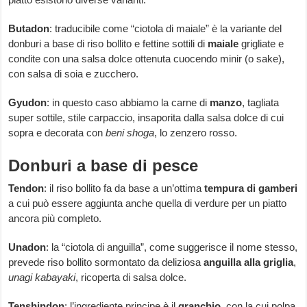
Butadon
: traducibile come “ciotola di maiale” è la variante del
donburi a base di riso bollito e fettine sottili di
maiale
grigliate e
condite con una salsa dolce ottenuta cuocendo minir (o sake),
con salsa di soia e zucchero.
Gyudon
: in questo caso abbiamo la carne di
manzo
, tagliata
super sottile, stile carpaccio, insaporita dalla salsa dolce di cui
sopra e decorata con
beni shoga
, lo zenzero rosso.
Donburi a base di pesce
Tendon
: il riso bollito fa da base a un’ottima
tempura di gamberi
a cui può essere aggiunta anche quella di verdure per un piatto
ancora più completo.
Unadon
: la “ciotola di anguilla”, come suggerisce il nome stesso,
prevede riso bollito sormontato da deliziosa
anguilla alla griglia
,
unagi kabayaki
, ricoperta di salsa dolce.
Tenshindon
: l’ingrediente principe è il
granchio
, con la cui polpa