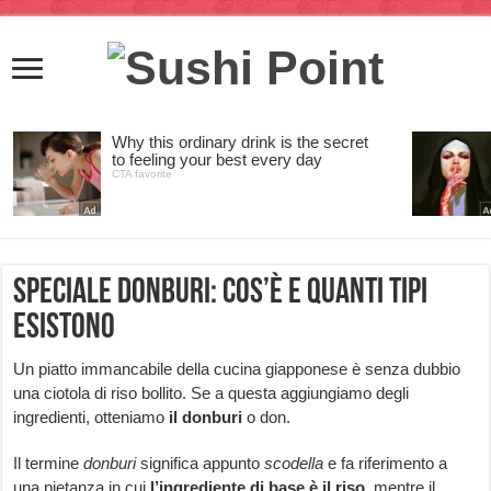
Speciale donburi: cos’è e quanti tipi
esistono
Un piatto immancabile della cucina giapponese è senza dubbio
una ciotola di riso bollito. Se a questa aggiungiamo degli
ingredienti, otteniamo
il donburi
o don.
Il termine
donburi
significa appunto
scodella
e fa riferimento a
una pietanza in cui
l’ingrediente di base è il riso,
mentre il