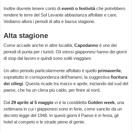
Inoltre dovrete tenere conto di
eventi o festività
che potrebbero
rendere le terre del Sol Levante abbastanza affollate e care.
Vediamo allora i periodi di alta e bassa stagione.
Alta stagione
Come accade anche in altre località,
Capodanno
è uno dei
periodi di punta per i turisti. Gli stessi giapponesi hanno dei giorni
di stop dal lavoro e quindi sono soliti viaggiare.
Un altro periodo particolarmente affollato è quello
primaverile
,
soprattutto in corrispondenza dell’
hanami
, la suggestiva
fioritura
dei ciliegi
. Questa ricade tra marzo e aprile, iniziando dal sud del
paese, che ha un clima più caldo, per finire al nord.
Dal
29 aprile al 5 maggio
vi è la cosiddetta
Golden week
, una
settimana in cui i giapponesi sono in ferie, come sancito da un
decreto legge del 1948. In questi giorni il Paese è in festa, gli
hotel al competo e le strade piene di gente.