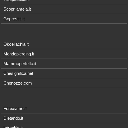
Scoprilamela.it
Goprestiti.it
Okceliachia.it
Mondopiercing.it
Mammaperfetta.it
Chesignifica.net
Chenozze.com
Forexiamo.it
Dietando.it
Inturchia.it