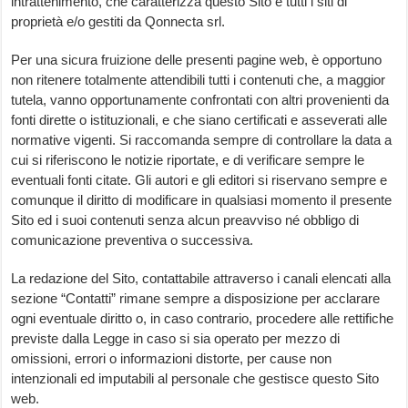
intrattenimento, che caratterizza questo Sito e tutti i siti di
proprietà e/o gestiti da Qonnecta srl.
Per una sicura fruizione delle presenti pagine web, è opportuno
non ritenere totalmente attendibili tutti i contenuti che, a maggior
tutela, vanno opportunamente confrontati con altri provenienti da
fonti dirette o istituzionali, e che siano certificati e asseverati alle
normative vigenti. Si raccomanda sempre di controllare la data a
cui si riferiscono le notizie riportate, e di verificare sempre le
eventuali fonti citate. Gli autori e gli editori si riservano sempre e
comunque il diritto di modificare in qualsiasi momento il presente
Sito ed i suoi contenuti senza alcun preavviso né obbligo di
comunicazione preventiva o successiva.
La redazione del Sito, contattabile attraverso i canali elencati alla
sezione “Contatti” rimane sempre a disposizione per acclarare
ogni eventuale diritto o, in caso contrario, procedere alle rettifiche
previste dalla Legge in caso si sia operato per mezzo di
omissioni, errori o informazioni distorte, per cause non
intenzionali ed imputabili al personale che gestisce questo Sito
web.