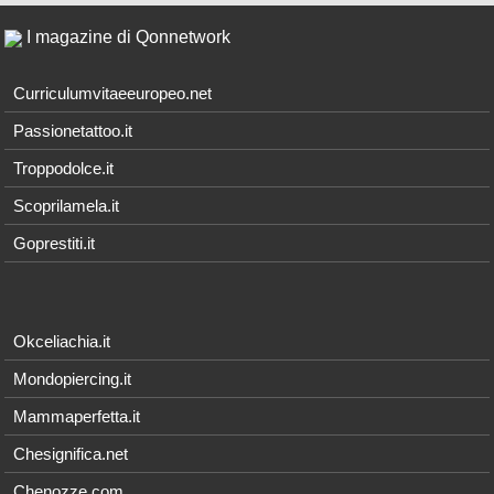
I magazine di Qonnetwork
Curriculumvitaeeuropeo.net
Passionetattoo.it
Troppodolce.it
Scoprilamela.it
Goprestiti.it
Okceliachia.it
Mondopiercing.it
Mammaperfetta.it
Chesignifica.net
Chenozze.com