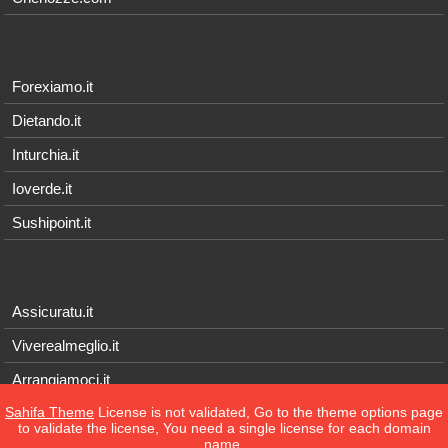
Forexiamo.it
Dietando.it
Inturchia.it
Ioverde.it
Sushipoint.it
Assicuratu.it
Viverealmeglio.it
Arrangiamoci.it
Sahifa Theme
License is not validated, Go to the theme options page
Tecnichef.it
to validate the license, You need a single license for each domain
name.