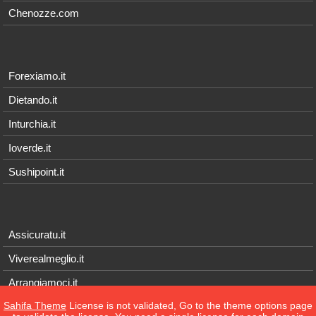
Chenozze.com
Forexiamo.it
Dietando.it
Inturchia.it
Ioverde.it
Sushipoint.it
Assicuratu.it
Viverealmeglio.it
Arrangiamoci.it
Sahifa Theme
License is not validated, Go to the theme options page
Tecnichef.it