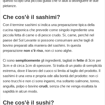
questo scopo una piccola guida che vi aiuti a distinguere le due
pietanze.
Che cos’è il sashimi?
Con il termine sashimi si indica una preparazione tipica della
cucina nipponica che prevede come singolo ingrediente una
piccola fetta di carne o di pesce crudo. Sì, carne, perché nel
paese del Sol Levante si possono consumare anche tagli di
bovino preparati alla maniera del sashimi. In questa
preparazione
non c’è riso
, non ci sono alghe.
Ci sono
semplicemente
gli ingredienti, tagliati in
fette
di 3cm per
3cm e di circa 1cm di spessore. Si tratta di un piatto di semplicità
estrema, dove il lavoro del cuoco si limita al taglio del prodotto. Il
sashimi è una vera e propria ode alla bontà del prodotto: non ci
sono trucchi e non ci sono inganni, ma soltanto salmone, tonno,
anguilla, polpo o bovino
crudi
, senza che ne venga esaltata la
sapidità in alcun modo.
Che cos’è il sushi?