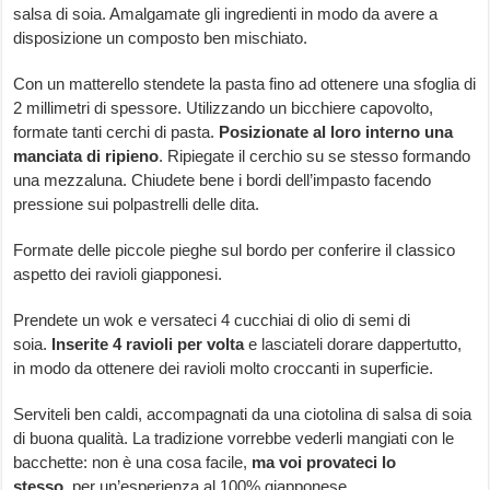
salsa di soia. Amalgamate gli ingredienti in modo da avere a
disposizione un composto ben mischiato.
Con un matterello stendete la pasta fino ad ottenere una sfoglia di
2 millimetri di spessore. Utilizzando un bicchiere capovolto,
formate tanti cerchi di pasta.
Posizionate al loro interno una
manciata di ripieno
. Ripiegate il cerchio su se stesso formando
una mezzaluna. Chiudete bene i bordi dell’impasto facendo
pressione sui polpastrelli delle dita.
Formate delle piccole pieghe sul bordo per conferire il classico
aspetto dei ravioli giapponesi.
Prendete un wok e versateci 4 cucchiai di olio di semi di
soia.
Inserite 4 ravioli per volta
e lasciateli dorare dappertutto,
in modo da ottenere dei ravioli molto croccanti in superficie.
Serviteli ben caldi, accompagnati da una ciotolina di salsa di soia
di buona qualità. La tradizione vorrebbe vederli mangiati con le
bacchette: non è una cosa facile,
ma voi provateci lo
stesso,
per un’esperienza al 100% giapponese.