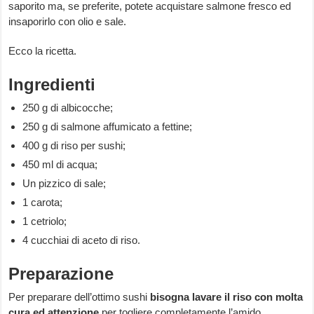
saporito ma, se preferite, potete acquistare salmone fresco ed
insaporirlo con olio e sale.
Ecco la ricetta.
Ingredienti
250 g di albicocche;
250 g di salmone affumicato a fettine;
400 g di riso per sushi;
450 ml di acqua;
Un pizzico di sale;
1 carota;
1 cetriolo;
4 cucchiai di aceto di riso.
Preparazione
Per preparare dell’ottimo sushi
bisogna lavare il riso con molta
cura ed attenzione
per togliere completamente l’amido