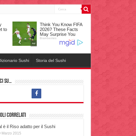
izionario Sushi
Storia del Sushi
ci su…
oli correlati
 è il Riso adatto per il Sushi
0 Marzo 2015