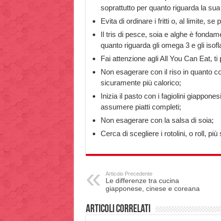
soprattutto per quanto riguarda la sua 
Evita di ordinare i fritti o, al limite, 
Il tris di pesce, soia e alghe è fondam
quanto riguarda gli omega 3 e gli isofl
Fai attenzione agli All You Can Eat, ti
Non esagerare con il riso in quanto c
sicuramente più calorico;
Inizia il pasto con i fagiolini giappon
assumere piatti completi;
Non esagerare con la salsa di soia;
Cerca di scegliere i rotolini, o roll, p
Articolo Precedente
Le differenze tra cucina
giapponese, cinese e coreana
Articoli correlati