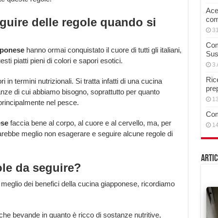
Acet
com
guire delle regole quando si
3
Com
pponese
hanno ormai conquistato il cuore di tutti gli italiani,
Sus
i piatti pieni di colori e sapori esotici.
3 
Rice
i in termini nutrizionali. Si tratta infatti di una cucina
pre
stanze di cui abbiamo bisogno, soprattutto per quanto
13
principalmente nel pesce.
Com
ese
faccia bene al corpo, al cuore e al cervello, ma, per
14
 sarebbe meglio non esagerare e seguire alcune regole di
Artic
le da seguire?
al meglio dei benefici della cucina giapponese, ricordiamo
iche bevande in quanto è ricco di sostanze nutritive,