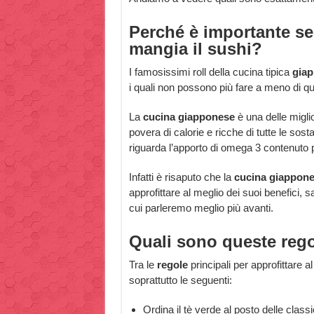
Perché è importante se
mangia il sushi?
I famosissimi roll della cucina tipica
gia
i quali non possono più fare a meno di quest
La
cucina giapponese
è una delle miglior
povera di calorie e ricche di tutte le so
riguarda l’apporto di omega 3 contenuto 
Infatti è risaputo che la
cucina giappon
approfittare al meglio dei suoi benefici,
cui parleremo meglio più avanti.
Quali sono queste rego
Tra le
regole
principali per approfittare 
soprattutto le seguenti:
Ordina il tè verde al posto delle class