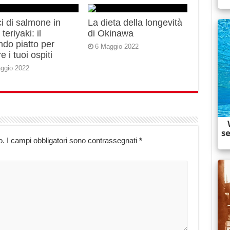
i di salmone in
La dieta della longevità
teriyaki: il
di Okinawa
do piatto per
6 Maggio 2022
e i tuoi ospiti
ggio 2022
o.
I campi obbligatori sono contrassegnati
*