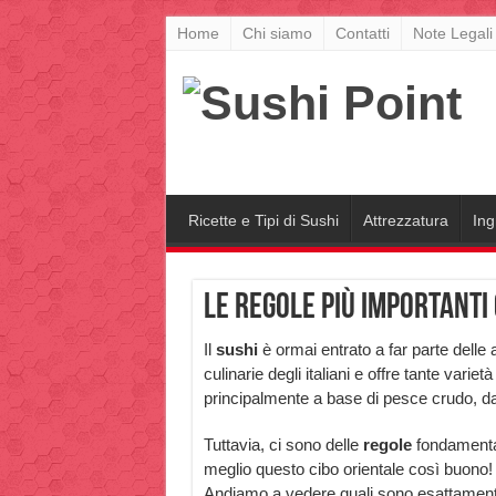
Home
Chi siamo
Contatti
Note Legali
Ricette e Tipi di Sushi
Attrezzatura
Ing
Le regole più importanti
Il
sushi
è ormai entrato a far parte delle a
culinarie degli italiani e offre tante varietà d
principalmente a base di pesce crudo, da
Tuttavia, ci sono delle
regole
fondamentali
meglio questo cibo orientale così buono!
Andiamo a vedere quali sono esattament