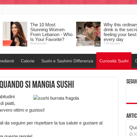
redienti
Calorie
Sushi e Sashimi Differenza
Curiosità Sushi
D
Segui
 quando si mangia sushi
bitudini
i piatti,
vvero ottimi e gustosi!
Artic
 da seguire per rispettare la tua salute e gustare al
Qual
3
e queste regole!