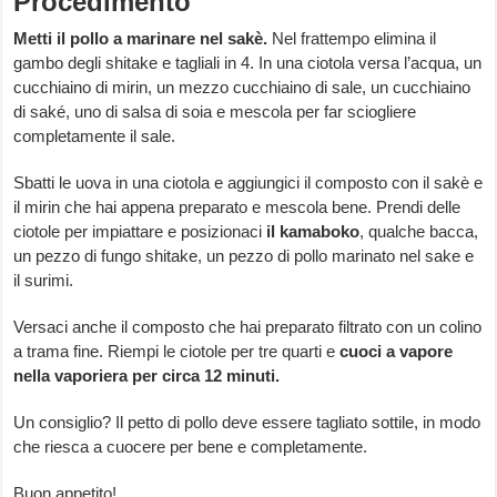
Procedimento
Metti il pollo a marinare nel sakè.
Nel frattempo elimina il
gambo degli shitake e tagliali in 4. In una ciotola versa l’acqua, un
cucchiaino di mirin, un mezzo cucchiaino di sale, un cucchiaino
di saké, uno di salsa di soia e mescola per far sciogliere
completamente il sale.
Sbatti le uova in una ciotola e aggiungici il composto con il sakè e
il mirin che hai appena preparato e mescola bene. Prendi delle
ciotole per impiattare e posizionaci
il kamaboko
, qualche bacca,
un pezzo di fungo shitake, un pezzo di pollo marinato nel sake e
il surimi.
Versaci anche il composto che hai preparato filtrato con un colino
a trama fine. Riempi le ciotole per tre quarti e
cuoci a vapore
nella vaporiera per circa 12 minuti.
Un consiglio? Il petto di pollo deve essere tagliato sottile, in modo
che riesca a cuocere per bene e completamente.
Buon appetito!