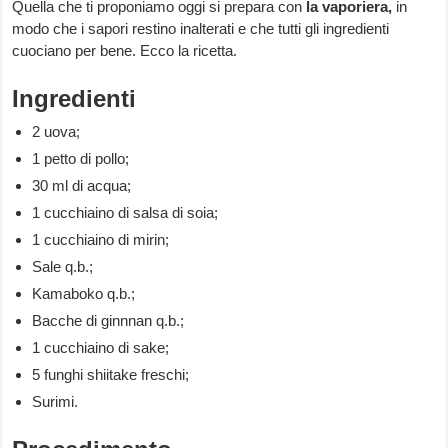
Quella che ti proponiamo oggi si prepara con
la vaporiera,
in
modo che i sapori restino inalterati e che tutti gli ingredienti
cuociano per bene. Ecco la ricetta.
Ingredienti
2 uova;
1 petto di pollo;
30 ml di acqua;
1 cucchiaino di salsa di soia;
1 cucchiaino di mirin;
Sale q.b.;
Kamaboko q.b.;
Bacche di ginnnan q.b.;
1 cucchiaino di sake;
5 funghi shiitake freschi;
Surimi.