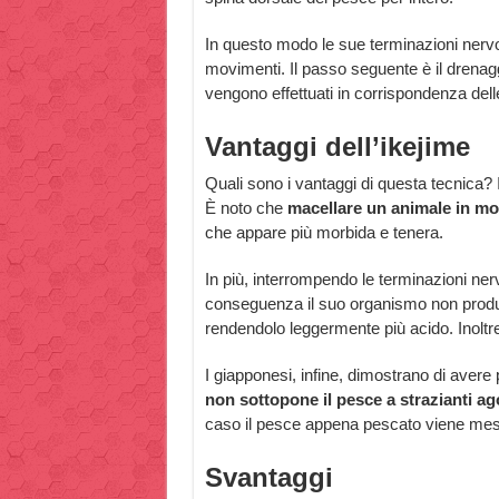
In questo modo le sue terminazioni nervos
movimenti. Il passo seguente è il drenagg
vengono effettuati in corrispondenza dell
Vantaggi dell’ikejime
Quali sono i vantaggi di questa tecnica? 
È noto che
macellare un animale in modo
che appare più morbida e tenera.
In più, interrompendo le terminazioni ne
conseguenza il suo organismo non produce
rendendolo leggermente più acido. Inoltr
I giapponesi, infine, dimostrano di avere pr
non sottopone il pesce a strazianti ag
caso il pesce appena pescato viene messo
Svantaggi