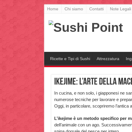
Home
Chi siamo
Contatti
Note Legali
Ricette e Tipi di Sushi
Attrezzatura
Ing
Ikejime: l’arte della ma
In cucina, e non solo, i giapponesi ne san
numerose tecniche per lavorare e preparare
Oggi, in particolare, scopriremo l’antica ar
L’ikejime è un metodo specifico per ma
dell’animale con un ago. Successivamente 
spina dorsale del pesce per intero.