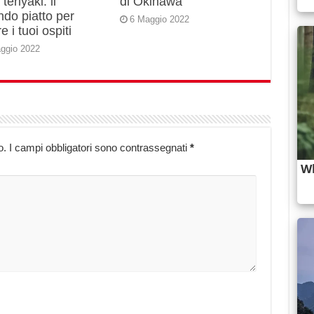
teriyaki: il
di Okinawa
do piatto per
6 Maggio 2022
e i tuoi ospiti
ggio 2022
o.
I campi obbligatori sono contrassegnati
*