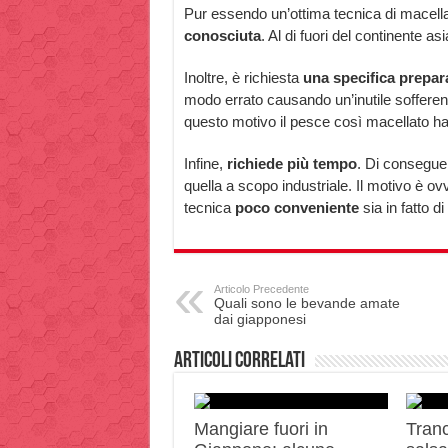
Pur essendo un’ottima tecnica di macella
conosciuta
. Al di fuori del continente as
Inoltre, è richiesta
una specifica prepar
modo errato causando un’inutile sofferenz
questo motivo il pesce così macellato h
Infine,
richiede più tempo
. Di conseguen
quella a scopo industriale. Il motivo è ov
tecnica
poco conveniente
sia in fatto d
Articolo Precedente
Quali sono le bevande amate
dai giapponesi
Articoli correlati
Mangiare fuori in
Tranc