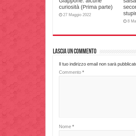
Giappone: alcune
salsa 
curiosità (Prima parte)
secon
stupir
27 Maggio 2022
8 Ma
Lascia un commento
Il tuo indirizzo email non sarà pubblicat
Commento
*
Nome
*