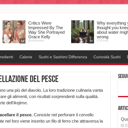
redienti
Calorie
Sushi e Sashimi Differenza
Curiosità Sushi
Segui
cellazione del pesce
no una più del diavolo. La loro tradizione culinaria vanta
 gli alimenti, con risultati sorprendenti sulla qualità.
te dell’
ikejime
.
Artic
cellare il pesce.
Consiste nel perforare il cervello
Qual
nel foro viene inserito un filo di ferro che attraversa la
3