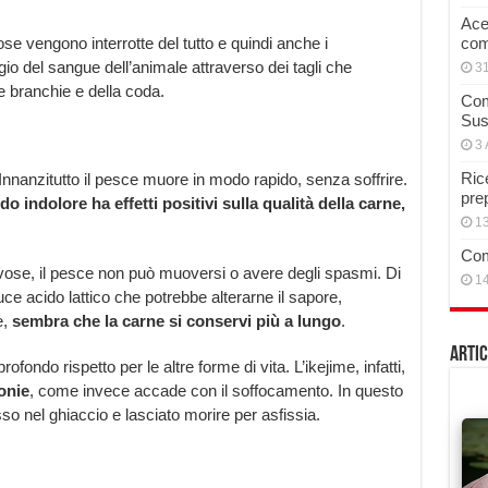
Acet
e vengono interrotte del tutto e quindi anche i
com
io del sangue dell’animale attraverso dei tagli che
3
e branchie e della coda.
Com
Sus
3 
Rice
Innanzitutto il pesce muore in modo rapido, senza soffrire.
pre
 indolore ha effetti positivi sulla qualità
della carne,
13
Com
rvose, il pesce non può muoversi o avere degli spasmi. Di
14
 acido lattico che potrebbe alterarne il sapore,
e,
sembra che la carne si conservi più a lungo
.
Artic
ofondo rispetto per le altre forme di vita. L’ikejime, infatti,
onie
, come invece accade con il soffocamento. In questo
 nel ghiaccio e lasciato morire per asfissia.