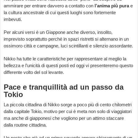
ammirare per entrare davvero a contatto con
l’anima
più
pura
e
la cultura ancestrale di cui questi luoghi sono fortemente
imbevuti.
Per alcuni versi è un Giappone anche diverso, insolito,
imprevisto soprattutto perché in spazi ristretti si alternano in un
ossimoro città e campagne, luci scintillanti e silenzio assordante.
Nikko ha tutte le caratteristiche per rappresentare al meglio la
bellezza e l’unicità di questi posti ed oggi vi presenteremo questo
differente volto del sol levante.
Pace e tranquillità ad un passo da
Tokio
La piccola cittadina di Nikko sorge a poco più di cento chilometri
dalla capitale Tokio, motivo per cui è meta non solo di viaggiatori
ma anche di giapponesi che vogliono per un attimo staccare
dalla routine cittadina.
Un posto che già ad un primo sguardo appare chiaramente di un