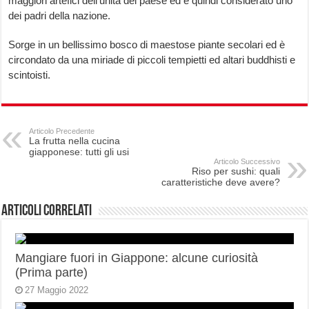
maggiori artefici dell’unità del paese ed è quindi considerato uno
dei padri della nazione.
Sorge in un bellissimo bosco di maestose piante secolari ed è
circondato da una miriade di piccoli tempietti ed altari buddhisti e
scintoisti.
Articolo Precedente
La frutta nella cucina
giapponese: tutti gli usi
Articolo Successivo
Riso per sushi: quali
caratteristiche deve avere?
Articoli correlati
Mangiare fuori in Giappone: alcune curiosità
(Prima parte)
27 Maggio 2022