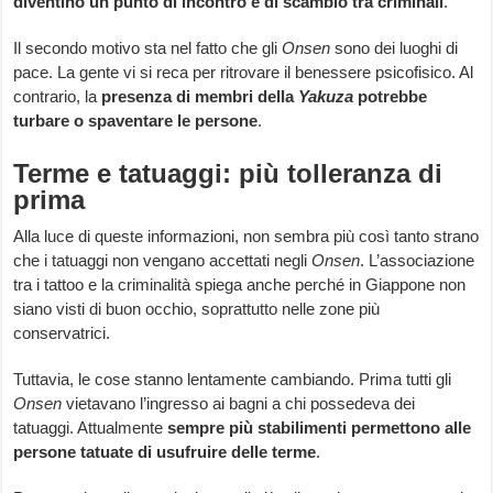
diventino un punto di incontro e di scambio tra criminali
.
Il secondo motivo sta nel fatto che gli
Onsen
sono dei luoghi di
pace. La gente vi si reca per ritrovare il benessere psicofisico. Al
contrario, la
presenza di membri della
Yakuza
potrebbe
turbare o spaventare le persone
.
Terme e tatuaggi: più tolleranza di
prima
Alla luce di queste informazioni, non sembra più così tanto strano
che i tatuaggi non vengano accettati negli
Onsen
. L’associazione
tra i tattoo e la criminalità spiega anche perché in Giappone non
siano visti di buon occhio, soprattutto nelle zone più
conservatrici.
Tuttavia, le cose stanno lentamente cambiando. Prima tutti gli
Onsen
vietavano l’ingresso ai bagni a chi possedeva dei
tatuaggi. Attualmente
sempre più stabilimenti permettono alle
persone tatuate di usufruire delle terme
.