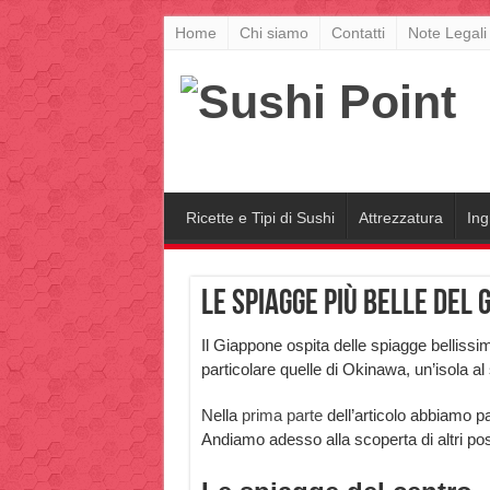
Home
Chi siamo
Contatti
Note Legali
Ricette e Tipi di Sushi
Attrezzatura
Ing
Le spiagge più belle del
Il Giappone ospita delle spiagge bellissim
particolare quelle di Okinawa, un’isola 
Nella
prima parte
dell’articolo abbiamo p
Andiamo adesso alla scoperta di altri pos