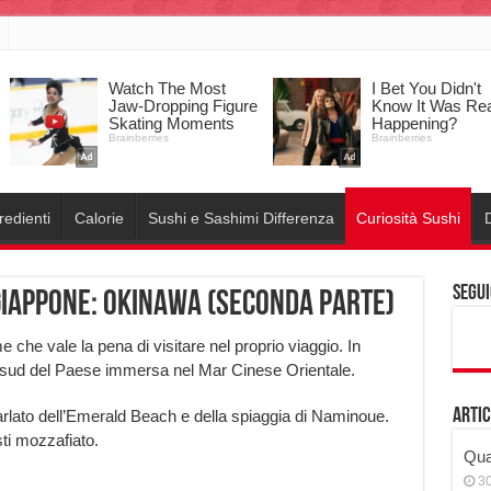
redienti
Calorie
Sushi e Sashimi Differenza
Curiosità Sushi
D
Segui
 Giappone: Okinawa (Seconda parte)
e che vale la pena di visitare nel proprio viaggio. In
al sud del Paese immersa nel Mar Cinese Orientale.
Artic
arlato dell’Emerald Beach e della spiaggia di Naminoue.
ti mozzafiato.
Qual
3