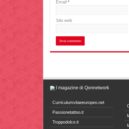
Email
*
Sito web
I magazine di Qonnetwork
Curriculumvitaeeuropeo.net
O
Passionetattoo.it
M
Troppodolce.it
M