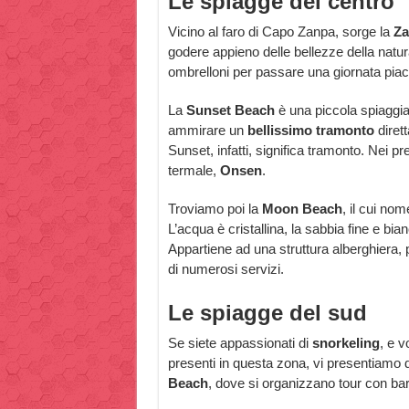
Le spiagge del centro
Vicino al faro di Capo Zanpa, sorge la
Za
godere appieno delle bellezze della natura.
ombrelloni per passare una giornata piac
La
Sunset Beach
è una piccola spiaggia
ammirare un
bellissimo tramonto
diret
Sunset, infatti, significa tramonto. Nei pr
termale,
Onsen
.
Troviamo poi la
Moon Beach
, il cui no
L’acqua è cristallina, la sabbia fine e bi
Appartiene ad una struttura alberghiera, 
di numerosi servizi.
Le spiagge del sud
Se siete appassionati di
snorkeling
, e v
presenti in questa zona, vi presentiamo
Beach
, dove si organizzano tour con ba