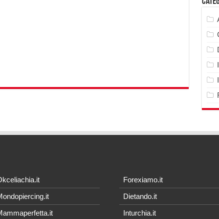
Cate
kceliachia.it
Forexiamo.it
ondopiercing.it
Dietando.it
ammaperfetta.it
Inturchia.it