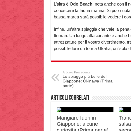
L’altra è
Odo Beach
, nota anche con il 
conoscere la fauna marina. Si può nuotar
bassa marea sarà possibile vedere i coral
Infine, un’altra spiaggia che vale la pena 
Itoman. Un luogo affascinante e anche ben
attrezzature per il vostro divertimento, tr
possibile fare un tour a Ukaha, un’isola d
Articolo Precedente
Le spiagge più belle del
Giappone: Okinawa (Prima
parte)
Articoli correlati
Mangiare fuori in
Tranc
Giappone: alcune
salsa 
curiosità (Prima parte)
secon