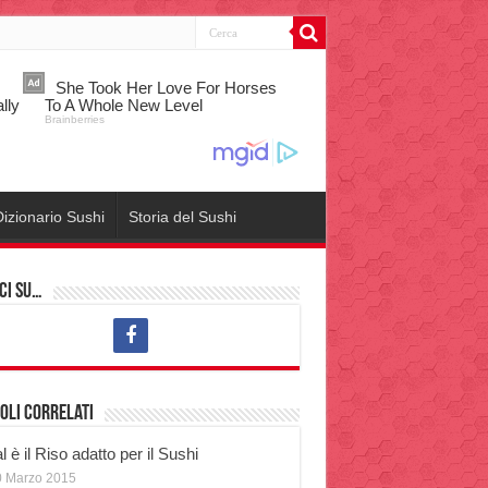
izionario Sushi
Storia del Sushi
ci su…
oli correlati
 è il Riso adatto per il Sushi
0 Marzo 2015