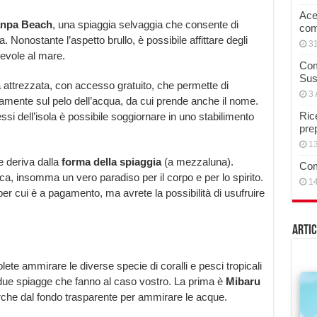
Acet
npa Beach
, una spiaggia selvaggia che consente di
com
 Nonostante l’aspetto brullo, è possibile affittare degli
3
evole al mare.
Com
Sus
 attrezzata, con accesso gratuito, che permette di
3 
tamente sul pelo dell’acqua, da cui prende anche il nome.
Rice
essi dell’isola è possibile soggiornare in uno stabilimento
pre
13
me deriva dalla
forma della spiaggia
(a mezzaluna).
Com
anca, insomma un vero paradiso per il corpo e per lo spirito.
14
per cui è a pagamento, ma avrete la possibilità di usufruire
Artic
olete ammirare le diverse specie di coralli e pesci tropicali
 due spiagge che fanno al caso vostro. La prima è
Mibaru
rche dal fondo trasparente per ammirare le acque.