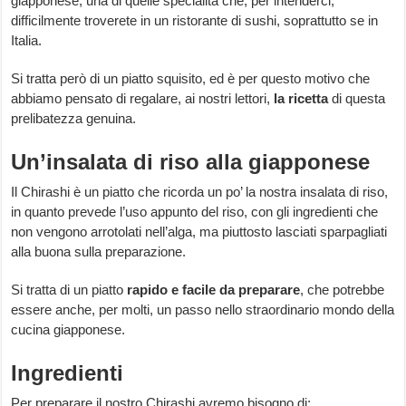
giapponese, una di quelle specialità che, per intenderci,
difficilmente troverete in un ristorante di sushi, soprattutto se in
Italia.
Si tratta però di un piatto squisito, ed è per questo motivo che
abbiamo pensato di regalare, ai nostri lettori,
la ricetta
di questa
prelibatezza genuina.
Un’insalata di riso alla giapponese
Il Chirashi è un piatto che ricorda un po’ la nostra insalata di riso,
in quanto prevede l’uso appunto del riso, con gli ingredienti che
non vengono arrotolati nell’alga, ma piuttosto lasciati sparpagliati
alla buona sulla preparazione.
Si tratta di un piatto
rapido e facile da preparare
, che potrebbe
essere anche, per molti, un passo nello straordinario mondo della
cucina giapponese.
Ingredienti
Per preparare il nostro Chirashi avremo bisogno di: